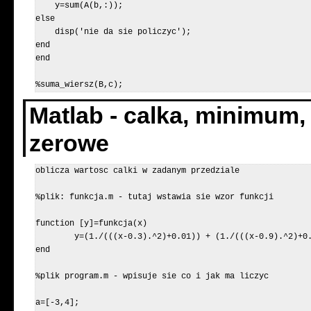
    y=sum(A(b,:));

else

    disp('nie da sie policzyc');

end

end

%suma_wiersz(B,c);
Matlab - calka, minimum
zerowe
oblicza wartosc calki w zadanym przedziale

%plik: funkcja.m - tutaj wstawia sie wzor funkcji

function [y]=funkcja(x)

	y=(1./(((x-0.3).^2)+0.01)) + (1./(((x-0.9).^2)+0.04))-6;

end

%plik program.m - wpisuje sie co i jak ma liczyc

a=[-3,4];
