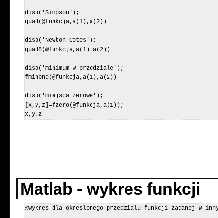
disp('Simpson');

quad(@funkcja,a(1),a(2))

disp('Newton-Cotes');

quad8(@funkcja,a(1),a(2))

disp('minimum w przedziale');

fminbnd(@funkcja,a(1),a(2))

disp('miejsca zerowe');

[x,y,z]=fzero(@funkcja,a(1));

Matlab - wykres funkcji
%wykres dla okreslonego przedzialu funkcji zadanej w inny