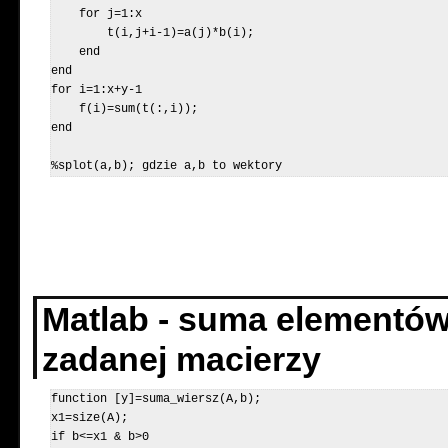
    for j=1:x

        t(i,j+i-1)=a(j)*b(i);

    end

end

for i=1:x+y-1

    f(i)=sum(t(:,i));

end

Matlab - suma elementó
zadanej macierzy
function [y]=suma_wiersz(A,b);

x1=size(A);

if b<=x1 & b>0
