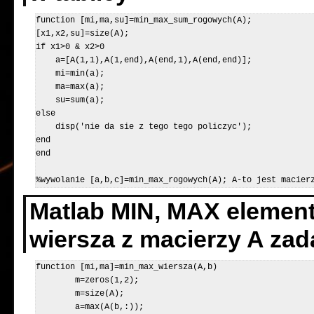
function [mi,ma,su]=min_max_sum_rogowych(A);

[x1,x2,su]=size(A);

if x1>0 & x2>0

    a=[A(1,1),A(1,end),A(end,1),A(end,end)];

    mi=min(a);

    ma=max(a);

    su=sum(a);

else

    disp('nie da sie z tego tego policzyc');

end

end

Matlab MIN, MAX elemen
wiersza z macierzy A zad
function [mi,ma]=min_max_wiersza(A,b)

	m=zeros(1,2);

	m=size(A);

	a=max(A(b,:));
