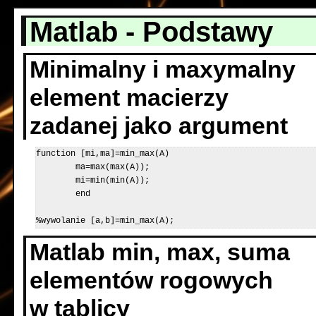
Matlab - Podstawy
Minimalny i maxymalny
element macierzy
zadanej jako argument
function [mi,ma]=min_max(A)

	ma=max(max(A));

	mi=min(min(A));

	end 

%wywolanie [a,b]=min_max(A); 
Matlab min, max, suma
elementów rogowych
w tablicy