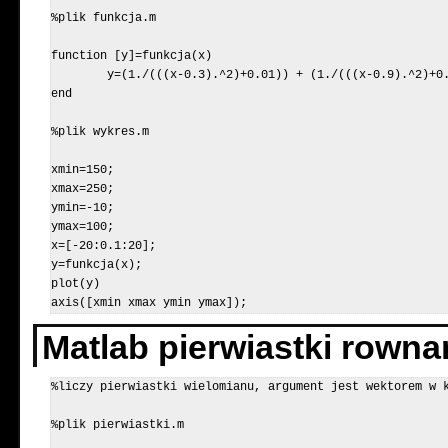
%plik funkcja.m

function [y]=funkcja(x)

	y=(1./(((x-0.3).^2)+0.01)) + (1./(((x-0.9).^2)+0.04))-6;

end

%plik wykres.m

xmin=150;

xmax=250;

ymin=-10;

ymax=100;

x=[-20:0.1:20];

y=funkcja(x);

plot(y)

axis([xmin xmax ymin ymax]);
Matlab pierwiastki rown
%liczy pierwiastki wielomianu, argument jest wektorem w k
%plik pierwiastki.m
