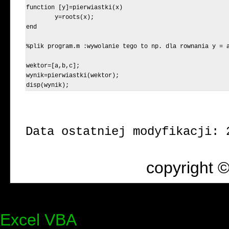
function [y]=pierwiastki(x)

	y=roots(x);

end

%plik program.m :wywolanie tego to np. dla rownania y = a
wektor=[a,b,c];

wynik=pierwiastki(wektor);

copyright ©
Excel VBA