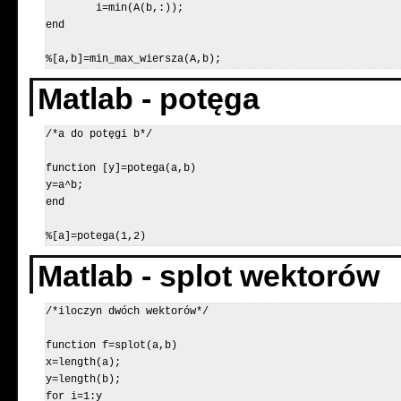
	i=min(A(b,:));

end

Matlab - potęga
/*a do potęgi b*/

function [y]=potega(a,b)

y=a^b;

end

%[a]=potega(1,2)
Matlab - splot wektorów
/*iloczyn dwóch wektorów*/

function f=splot(a,b)

x=length(a);

y=length(b);

for i=1:y
